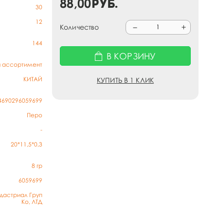
88,00
руб.
30
12
Количество
144
В КОРЗИНУ
й ассортимент
КИТАЙ
КУПИТЬ В 1 КЛИК
4690296059699
Перо
-
20*11,5*0,3
8
гр
6059699
дастриал Груп
Ко, ЛТД