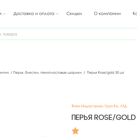
м
Доставка и оплата
Скидки
О компании
К
антин
/
Перья, блестки, пенопластовые шарики
/
Перья Rose/gold 30 шт
Ячен Индастриал Груп Ко, ЛТД
Перья Rose/gold