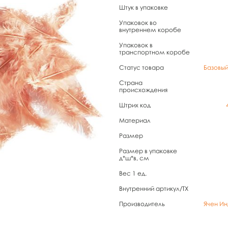
Штук в упаковке
Упаковок во
внутреннем коробе
Упаковок в
транспортном коробе
Статус товара
Базовы
Страна
происхождения
Штрих код
Материал
Размер
Размер в упаковке
д*ш*в, см
Вес 1 ед.
Внутренний артикул/TX
Производитель
Ячен Ин