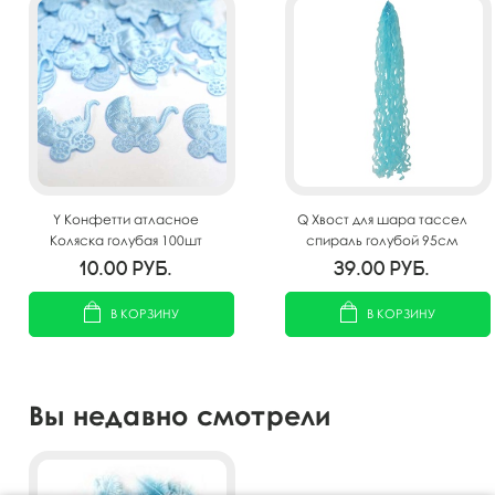
Y Конфетти атласное
Q Хвост для шара тассел
Коляска голубая 100шт
спираль голубой 95см
10.00
руб.
39.00
руб.
В КОРЗИНУ
В КОРЗИНУ
Вы недавно смотрели