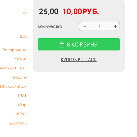
25,00
10,00
руб.
20
-
Количество
250
В КОРЗИНУ
Распродажа
КИТАЙ
КУПИТЬ В 1 КЛИК
4690296011895
Пластик
2,3 см х 1,8 см
14*8*1
42
гр
109796
Quanzhou