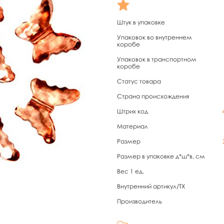
Штук в упаковке
Упаковок во внутреннем
коробе
Упаковок в транспортном
коробе
Статус товара
Страна происхождения
Штрих код
Материал
Размер
Размер в упаковке д*ш*в, см
Вес 1 ед.
Внутренний артикул/TX
Производитель