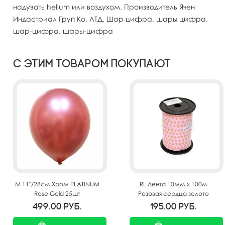
надувать helium или воздухом. Производитель Ячен
Индастриал Груп Ко, ЛТД. Шар цифра, шары цифра,
шар-цифра, шары-цифра
С этим товаром покупают
M 11"/28см Хром PLATINUM
RL Лента 10мм x 100м
Rose Gold 25шт
Розовая сердца золото
(Москва) А124
499.00
руб.
195.00
руб.