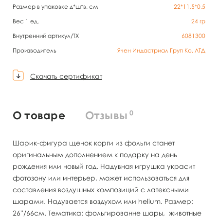
Размер в упаковке д*ш*в, см
22*11,5*0,5
Вес 1 ед.
24
гр
Внутренний артикул/TX
6081300
Производитель
Ячен Индастриал Груп Ко, ЛТД
Скачать сертификат
0
О товаре
Отзывы
Шарик-фигура щенок корги из фольги станет
оригинальным дополнением к подарку на день
рождения или новый год. Надувная игрушка украсит
фотозону или интерьер, может использоваться для
составления воздушных композиций с латексными
шарами. Надувается воздухом или helium. Размер:
26''/66см. Тематика: фольгированне шары, животные