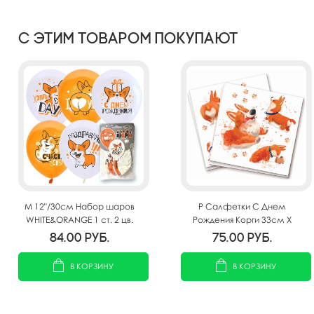
С этим товаром покупают
M 12"/30см Набор шаров
P Салфетки С Днем
WHITE&ORANGE 1 ст. 2 цв.
Рождения Корги 33см X
рис. Корги СДР 5шт
33см 12шт
84.00
руб.
75.00
руб.
В КОРЗИНУ
В КОРЗИНУ