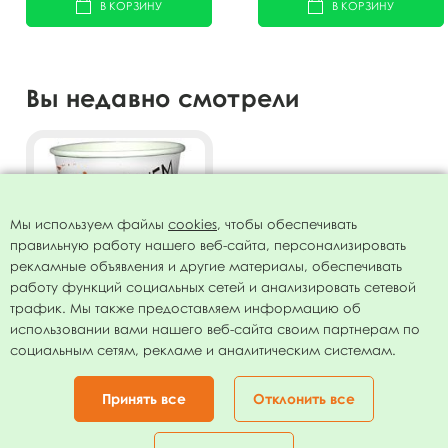
В КОРЗИНУ
В КОРЗИНУ
Вы недавно смотрели
Мы используем файлы
cookies
, чтобы обеспечивать
правильную работу нашего веб-сайта, персонализировать
рекламные объявления и другие материалы, обеспечивать
работу функций социальных сетей и анализировать сетевой
трафик. Мы также предоставляем информацию об
использовании вами нашего веб-сайта своим партнерам по
Стаканы бумажные С Днем
социальным сетям, рекламе и аналитическим системам.
Рождения Корги 200мл 6шт
52.60
руб.
Принять все
Отклонить все
В КОРЗИНУ