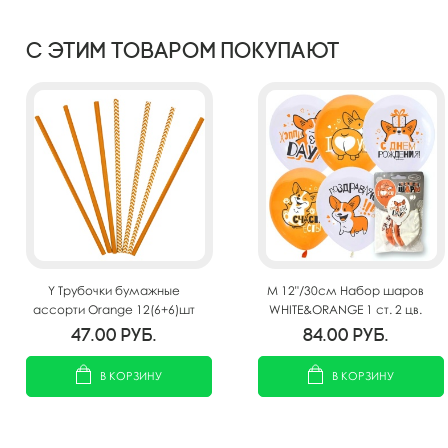
С этим товаром покупают
Y Трубочки бумажные
M 12"/30см Набор шаров
ассорти Orange 12(6+6)шт
WHITE&ORANGE 1 ст. 2 цв.
рис. Корги СДР 5шт
47.00
руб.
84.00
руб.
В КОРЗИНУ
В КОРЗИНУ