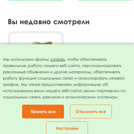
Вы недавно смотрели
Мы используем файлы
cookies
, чтобы обеспечивать
правильную работу нашего веб-сайта, персонализировать
рекламные объявления и другие материалы, обеспечивать
работу функций социальных сетей и анализировать сетевой
трафик. Мы также предоставляем информацию об
использовании вами нашего веб-сайта своим партнерам по
Фигура Ролики 52см х 60см
социальным сетям, рекламе и аналитическим системам.
(под воздух)
69.00
руб.
Принять все
Отклонить все
В КОРЗИНУ
Настройки
Главная
Каталог
Корзина
Избранное
Кабинет