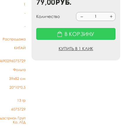
79,00
руб.
1
-
Количество
-
В КОРЗИНУ
Распродажа
КИТАЙ
КУПИТЬ В 1 КЛИК
4690296075729
Фольга
39х82 см
20*10*0,5
13
гр
6075729
дастриал Груп
Ко, ЛТД