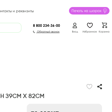
Печать на шарах
онтакты и реквизиты
8 800
234-36-00
Обратный звонок
Вход
Избранное
Корзина
н 39см х 82см