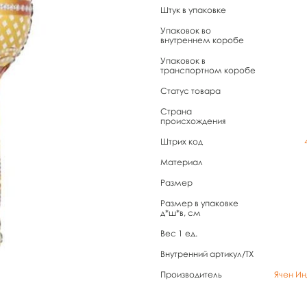
Штук в упаковке
Упаковок во
внутреннем коробе
Упаковок в
транспортном коробе
Статус товара
Страна
происхождения
Штрих код
Материал
Размер
Размер в упаковке
д*ш*в, см
Вес 1 ед.
Внутренний артикул/TX
Производитель
Ячен Ин