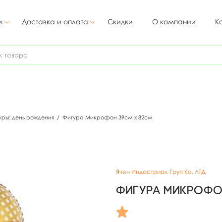
м
Доставка и оплата
Скидки
О компании
К
уры: день рождения
/
Фигура Микрофон 39см х 82см
Ячен Индастриал Груп Ко, ЛТД
Фигура Микрофо