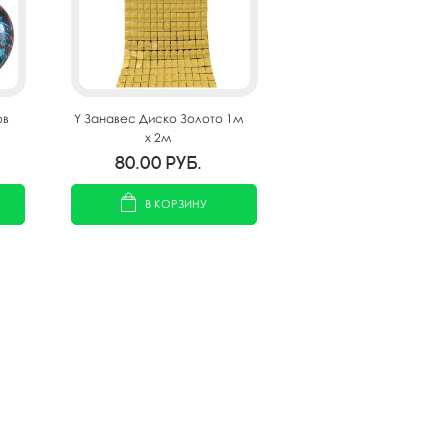
ов
Y Занавес Диско Золото 1м
х 2м
80.00
руб.
В КОРЗИНУ