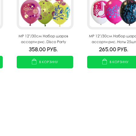
MP 12"/30см Набор шаров
MP 12"/30см Набор шар
ассорти рис. Disco Party
ассорти рис. Ноты 25шт
25шт
358.00
руб.
265.00
руб.
В КОРЗИНУ
В КОРЗИНУ