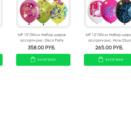
MP 12"/30см Набор шаров
MP 12"/30см Набор шар
ассорти рис. Disco Party
ассорти рис. Ноты 25шт
25шт
358.00
руб.
265.00
руб.
В КОРЗИНУ
В КОРЗИНУ