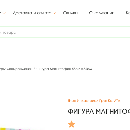
м
Доставка и оплата
Скидки
О компании
К
уры: день рождения
/
Фигура Магнитофон 58см х 56см
Ячен Индастриал Груп Ко, ЛТД
Фигура Магнито