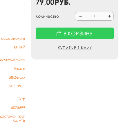
79,00
руб.
1
-
Количество
-
В КОРЗИНУ
й ассортимент
КИТАЙ
КУПИТЬ В 1 КЛИК
4690296075699
Фольга
58х56 см
20*10*0,5
13
гр
6075699
дастриал Груп
Ко, ЛТД