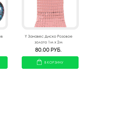
ов
Y Занавес Диско Розовое
золото 1м х 2м
80.00
руб.
В КОРЗИНУ