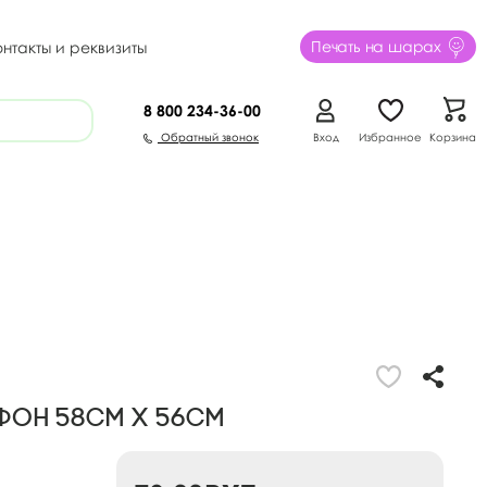
Печать на шарах
онтакты и реквизиты
8 800
234-36-00
Обратный звонок
Вход
Избранное
Корзина
фон 58см х 56см