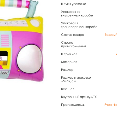
Штук в упаковке
Упаковок во
внутреннем коробе
Упаковок в
транспортном коробе
Статус товара
Базовы
Страна
происхождения
Штрих код
Материал
Размер
Размер в упаковке
д*ш*в, см
Вес 1 ед.
Внутренний артикул/TX
Производитель
Ячен Ин