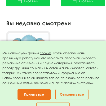
В КОРЗИНУ
В КОРЗИНУ
Вы недавно смотрели
Мы используем файлы
cookies
, чтобы обеспечивать
правильную работу нашего веб-сайта, персонализировать
рекламные объявления и другие материалы, обеспечивать
работу функций социальных сетей и анализировать сетевой
трафик. Мы также предоставляем информацию об
использовании вами нашего веб-сайта своим партнерам по
Фигура Голова Слоник
социальным сетям, рекламе и аналитическим системам.
Голубой 39см х 99см
132.00
руб.
Принять все
Отклонить все
В КОРЗИНУ