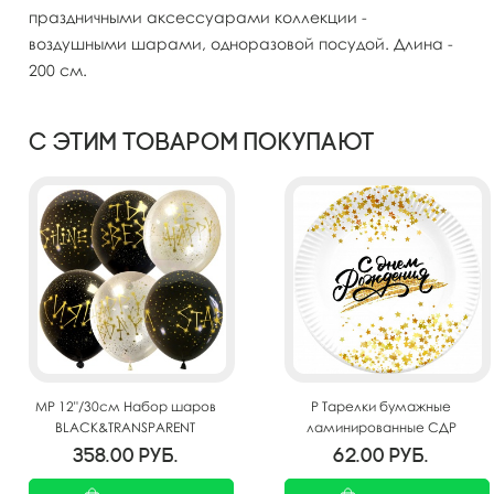
праздничными аксессуарами коллекции -
воздушными шарами, одноразовой посудой. Длина -
200 см.
С этим товаром покупают
MP 12"/30см Набор шаров
P Тарелки бумажные
BLACK&TRANSPARENT
ламинированные СДР
ассорти рис Ты Звезда! 25шт
Золотой звездопад 18см
358.00
руб.
62.00
руб.
6шт