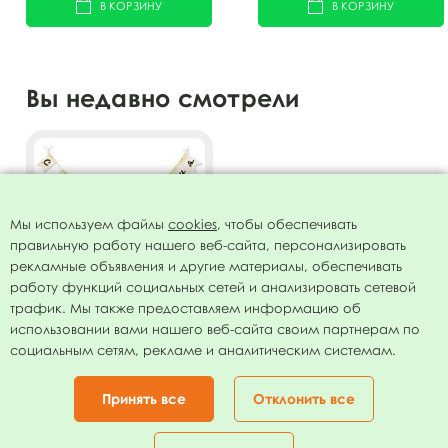
В КОРЗИНУ
В КОРЗИНУ
Вы недавно смотрели
Мы используем файлы
cookies
, чтобы обеспечивать
правильную работу нашего веб-сайта, персонализировать
рекламные объявления и другие материалы, обеспечивать
работу функций социальных сетей и анализировать сетевой
трафик. Мы также предоставляем информацию об
использовании вами нашего веб-сайта своим партнерам по
Гирлянда флажки С Днем
социальным сетям, рекламе и аналитическим системам.
Рождения Звездопад 250см
133.00
руб.
Принять все
Отклонить все
В КОРЗИНУ