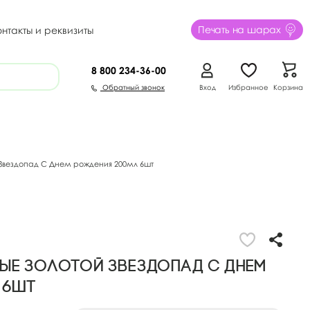
Печать на шарах
онтакты и реквизиты
8 800
234-36-00
Обратный звонок
Вход
Избранное
Корзина
Звездопад С Днем рождения 200мл 6шт
ые Золотой Звездопад С Днем
 6шт