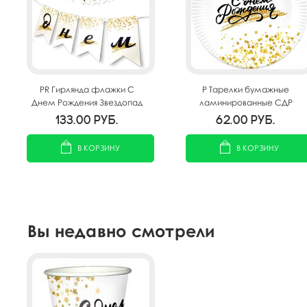
PR Гирлянда флажки С
P Тарелки бумажные
Днем Рождения Звездопад
ламинированные СДР
250см
Золотой звездопад 18см
133.00
руб.
62.00
руб.
6шт
В КОРЗИНУ
В КОРЗИНУ
Вы недавно смотрели