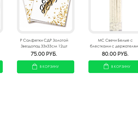
MС Свечи Белые с
P Салфетки СДР Золотой
блестками с держателя
Звездопад 33х33см 12шт
10шт 12см
80.00
руб.
75.00
руб.
В КОРЗИНУ
В КОРЗИНУ