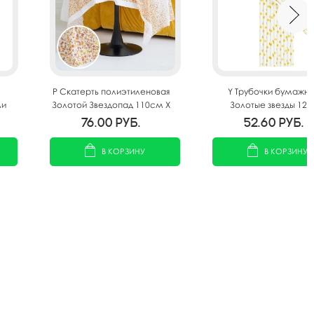
P Скатерть полиэтиленовая
Y Трубочки бумажн
ми
Золотой Звездопад 110см X
Золотые звезды 12ш
180см
76.00
руб.
52.60
руб.
В КОРЗИНУ
В КОРЗИНУ