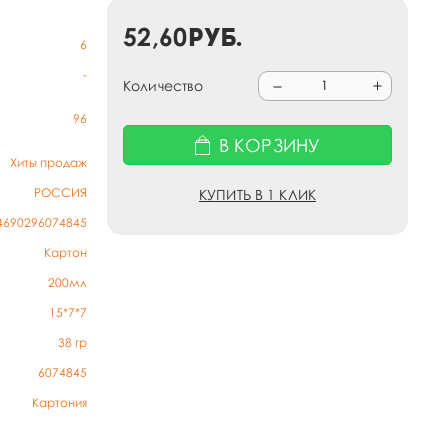
52,60
руб.
6
-
Количество
96
В КОРЗИНУ
Хиты продаж
РОССИЯ
КУПИТЬ В 1 КЛИК
4690296074845
Картон
200мл
15*7*7
38
гр
6074845
Картония