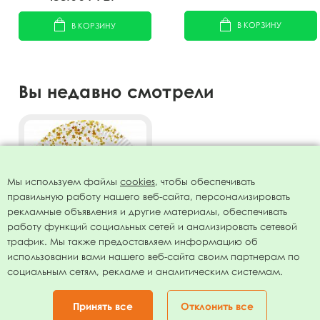
В КОРЗИНУ
В КОРЗИНУ
Вы недавно смотрели
Мы используем файлы
cookies
, чтобы обеспечивать
правильную работу нашего веб-сайта, персонализировать
рекламные объявления и другие материалы, обеспечивать
работу функций социальных сетей и анализировать сетевой
трафик. Мы также предоставляем информацию об
использовании вами нашего веб-сайта своим партнерам по
Тарелки бумажные Золотой
социальным сетям, рекламе и аналитическим системам.
звездопад С днем рождения
ламинированные 18см 6шт
62.00
руб.
Принять все
Отклонить все