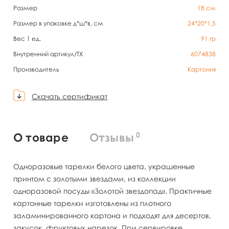
Размер
18 см
Размер в упаковке д*ш*в, см
24*20*1,5
Вес 1 ед.
91
гр
Внутренний артикул/TX
6074838
Производитель
Картония
Скачать сертификат
0
О товаре
Отзывы
Одноразовые тарелки белого цвета, украшенные
принтом с золотыми звездами, из коллекции
одноразовой посуды «Золотой звездопад». Практичные
картонные тарелки изготовлены из плотного
заламинированного картона и подходят для десертов,
закусок, фруктовых нарезок. При сервировке