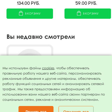
134.00
руб.
59.00
руб.
В КОРЗИНУ
В КОРЗИНУ
Вы недавно смотрели
Мы используем файлы
cookies
, чтобы обеспечивать
правильную работу нашего веб-сайта, персонализировать
рекламные объявления и другие материалы, обеспечивать
работу функций социальных сетей и анализировать сетевой
трафик. Мы также предоставляем информацию об
использовании вами нашего веб-сайта своим партнерам по
Воздушный шар 9"/23см
социальным сетям, рекламе и аналитическим системам.
Пастель WHITE 004 100шт
441.00
руб.
Принять все
Отклонить все