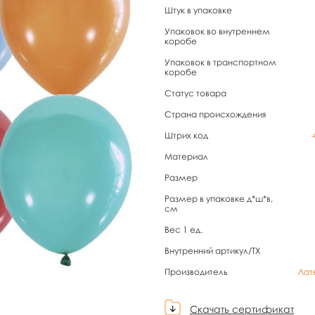
Штук в упаковке
Упаковок во внутреннем
коробе
Упаковок в транспортном
коробе
Статус товара
Страна происхождения
Штрих код
Материал
Размер
Размер в упаковке д*ш*в,
см
Вес 1 ед.
Внутренний артикул/TX
Производитель
Лат
Скачать сертификат