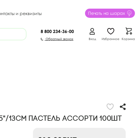
Печать на шарах
онтакты и реквизиты
8 800
234-36-00
Обратный звонок
Вход
Избранное
Корзина
"/13см Пастель ассорти 100шт