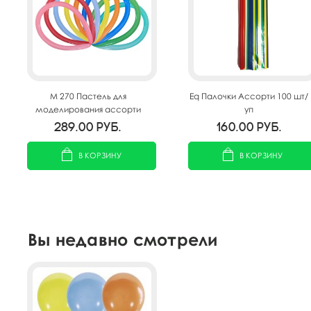
M 270 Пастель для
Eq Палочки Ассорти 100 шт/
моделирования ассорти
уп
100шт
289.00
руб.
160.00
руб.
В КОРЗИНУ
В КОРЗИНУ
Вы недавно смотрели