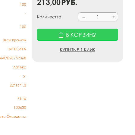
213,00
руб.
100
-
Количество
100
В КОРЗИНУ
Хиты продаж
МЕКСИКА
КУПИТЬ В 1 КЛИК
4607028769368
Латекс
5"
22*16*1,3
76
гр
100630
екс Оксидентл