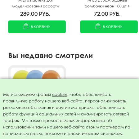
M 270 Пастель для
M CS 2"/5см Водяные
моделирования ассорти
бомбочки неон 100шт +
100шт
насадка для воды
289.00
руб.
72.00
руб.
В КОРЗИНУ
В КОРЗИНУ
Вы недавно смотрели
Мы используем файлы
cookies
, чтобы обеспечивать
правильную работу нашего веб-сайта, персонализировать
рекламные объявления и другие материалы, обеспечивать
работу функций социальных сетей и анализировать сетевой
трафик. Мы также предоставляем информацию об
использовании вами нашего веб-сайта своим партнерам по
Воздушный шар 2"/5см
социальным сетям, рекламе и аналитическим системам.
Пастель ассорти 100шт