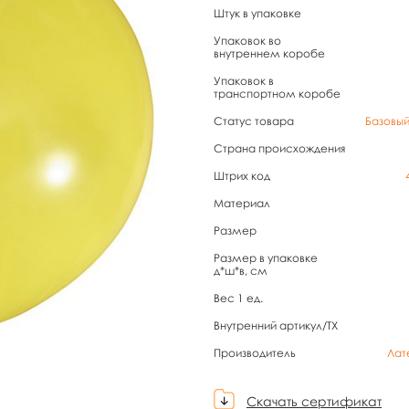
Штук в упаковке
Упаковок во
внутреннем коробе
Упаковок в
транспортном коробе
Статус товара
Базовы
Страна происхождения
Штрих код
Материал
Размер
Размер в упаковке
д*ш*в, см
Вес 1 ед.
Внутренний артикул/TX
Производитель
Лат
Скачать сертификат