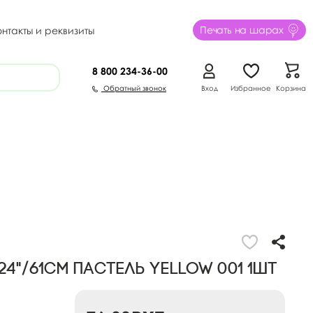
Печать на шарах
онтакты и реквизиты
8 800
234-36-00
Обратный звонок
Вход
Избранное
Корзина
4"/61см Пастель YELLOW 001 1шт