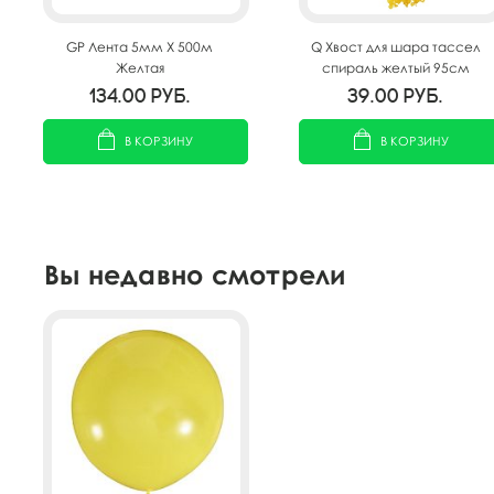
GP Лента 5мм X 500м
Q Хвост для шара тассел
Желтая
спираль желтый 95см
134.00
руб.
39.00
руб.
В КОРЗИНУ
В КОРЗИНУ
Вы недавно смотрели