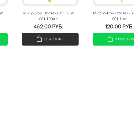
OW
M 9"/23см Пастель YELLOW
M 36"/91см Пастель Y
001 100шт
001 1шт
462.00
руб.
120.00
руб.
ОТЛОЖИТЬ
В КОРЗИНУ