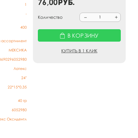
76,00
руб.
1
-
Количество
400
В КОРЗИНУ
й ассортимент
МЕКСИКА
КУПИТЬ В 1 КЛИК
4690296052980
Латекс
24"
22*15*0,35
40
гр
6052980
екс Оксидентл