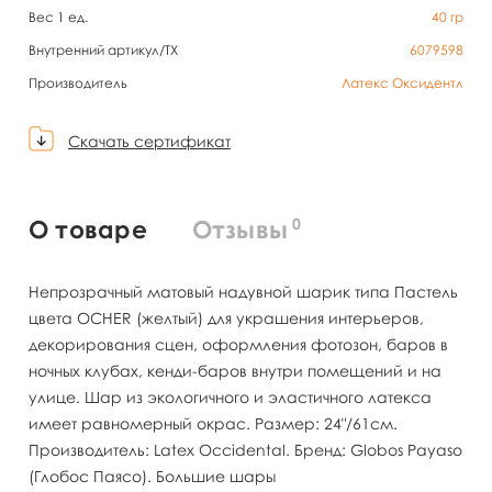
Вес 1 ед.
40
гр
Внутренний артикул/TX
6079598
Производитель
Латекс Оксидентл
Скачать сертификат
0
О товаре
Отзывы
Непрозрачный матовый надувной шарик типа Пастель
цвета OCHER (желтый) для украшения интерьеров,
декорирования сцен, оформления фотозон, баров в
ночных клубах, кенди-баров внутри помещений и на
улице. Шар из экологичного и эластичного латекса
имеет равномерный окрас. Размер: 24"/61см.
Производитель: Latex Occidental. Бренд: Globos Payaso
(Глобос Паясо). Большие шары