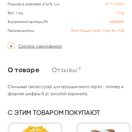
Размер в упаковке д*ш*в, см
21*11,5*0,5
Вес 1 ед.
17
гр
Внутренний артикул/TX
6068400
Производитель
Ячен Индастриал Груп Ко, ЛТД
Скачать сертификат
0
О товаре
Отзывы
Стильный аксессуар для праздничного торта - топпер в
форме цифры 0 (с золотой короной).
С этим товаром покупают