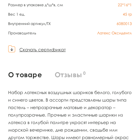
Размер в упаковке д*ш*в, см
22*16*1
Вес 1 ед.
45
гр
Внутренний артикул/TX
6080013
Производитель
Латекс Оксидентл
Скачать сертификат
0
О товаре
Отзывы
Набор латексных воздушных шариков белого, голубого
и синего цветов. В ассорти представлены шары типа
пастель – непрозрачные матовые и декоратор –
полупрозрачные. Прочные и эластичные шарики из
латекса в голубой палитре украсят интерьер на
морской вечеринке, дне рождении, свадьбе или
другом торжестве. Шары имеют равномерный окрас