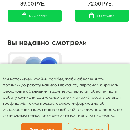
39.00
руб.
72.00
руб.
В КОРЗИНУ
В КОРЗИНУ
Вы недавно смотрели
Мы используем файлы
cookies
, чтобы обеспечивать
правильную работу нашего веб-сайта, персонализировать
рекламные объявления и другие материалы, обеспечивать
работу функций социальных сетей и анализировать сетевой
трафик. Мы также предоставляем информацию об
использовании вами нашего веб-сайта своим партнерам по
Воздушные шары
социальным сетям, рекламе и аналитическим системам.
Пастель+Декоратор
Голубое ассорти 25шт
182.00
руб.
12"/30см
Принять все
Отклонить все