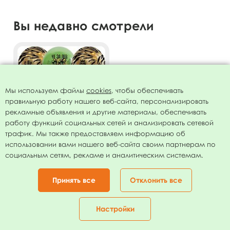
Вы недавно смотрели
Мы используем файлы
cookies
, чтобы обеспечивать
правильную работу нашего веб-сайта, персонализировать
рекламные объявления и другие материалы, обеспечивать
работу функций социальных сетей и анализировать сетевой
трафик. Мы также предоставляем информацию об
использовании вами нашего веб-сайта своим партнерам по
Воздушные шары ассорти
социальным сетям, рекламе и аналитическим системам.
рис. СДР Тигр 10шт 12"/30см
175.00
руб.
Принять все
Отклонить все
В КОРЗИНУ
Настройки
Главная
Каталог
Корзина
Избранное
Кабинет