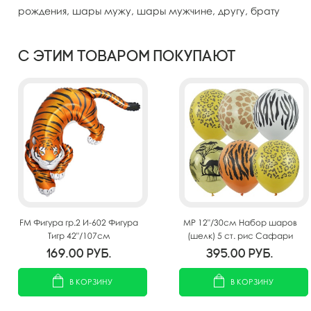
рождения, шары мужу, шары мужчине, другу, брату
С этим товаром покупают
FM Фигура гр.2 И-602 Фигура
MP 12"/30см Набор шаров
Тигр 42"/107см
(шелк) 5 ст. рис Сафари
25шт
169.00
руб.
395.00
руб.
В КОРЗИНУ
В КОРЗИНУ