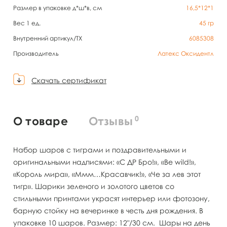
Размер в упаковке д*ш*в, см
16,5*12*1
Вес 1 ед.
45
гр
Внутренний артикул/TX
6085308
Производитель
Латекс Оксидентл
Скачать сертификат
0
О товаре
Отзывы
Набор шаров с тиграми и поздравительными и
оригинальными надписями: «С ДР Бро!», «Be wild!»,
«Король мира», «Ммм…Красавчик!», «Че за лев этот
тигр». Шарики зеленого и золотого цветов со
стильными принтами украсят интерьер или фотозону,
барную стойку на вечеринке в честь дня рождения. В
упаковке 10 шаров. Размер: 12"/30 см. Шары на день