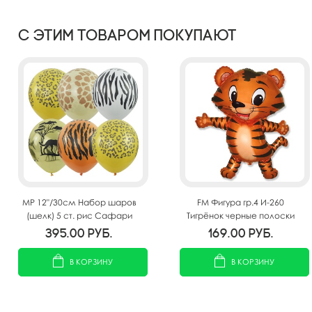
С этим товаром покупают
MP 12"/30см Набор шаров
FM Фигура гр.4 И-260
(шелк) 5 ст. рис Сафари
Тигрёнок черные полоски
25шт
92см х 72см
395.00
руб.
169.00
руб.
В КОРЗИНУ
В КОРЗИНУ