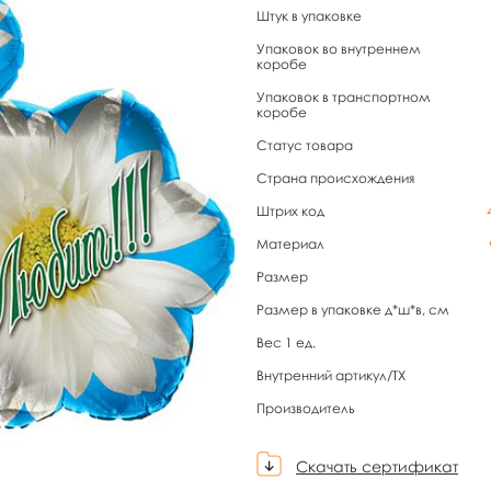
Штук в упаковке
Упаковок во внутреннем
коробе
Упаковок в транспортном
коробе
Статус товара
Страна происхождения
Штрих код
Материал
Размер
Размер в упаковке д*ш*в, см
Вес 1 ед.
Внутренний артикул/TX
Производитель
Скачать сертификат