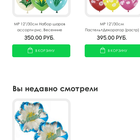
MP 12"/30см Набор шаров
MP 12"/30см
ассорти рис. Весенние
Пастель+Декоратор (растр)
цветы 25шт
5 ст. рис Ромашки 25шт
350.00
руб.
395.00
руб.
В КОРЗИНУ
В КОРЗИНУ
Вы недавно смотрели