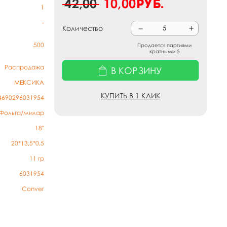
42,00
10,00
руб.
1
-
Количество
500
Продается партиями
кратными 5
Распродажа
В КОРЗИНУ
МЕКСИКА
КУПИТЬ В 1 КЛИК
4690296031954
Фольга/милар
18"
20*13,5*0,5
11
гр
6031954
Conver