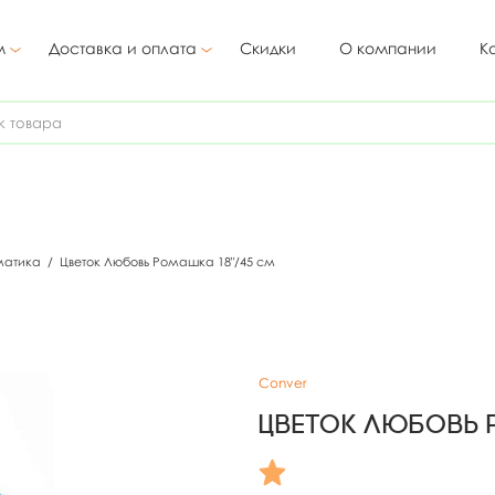
м
Доставка и оплата
Скидки
О компании
К
матика
/
Цветок Любовь Ромашка 18"/45 см
Conver
Цветок Любовь Р