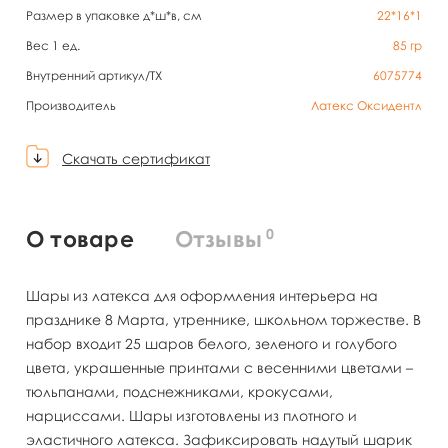
Размер в упаковке д*ш*в, см
22*16*1
Вес 1 ед.
85
гр
Внутренний артикул/TX
6075774
Производитель
Латекс Оксидентл
Скачать сертификат
0
О товаре
Отзывы
Шары из латекса для оформления интерьера на
празднике 8 Марта, утреннике, школьном торжестве. В
набор входит 25 шаров белого, зеленого и голубого
цвета, украшенные принтами с весенними цветами –
тюльпанами, подснежниками, крокусами,
нарциссами. Шары изготовлены из плотного и
эластичного латекса. Зафиксировать надутый шарик