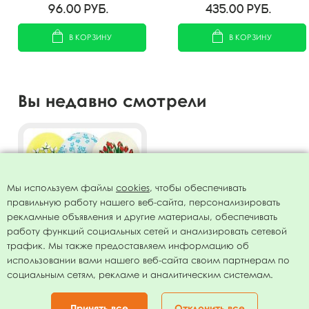
цветы 5шт
96.00
руб.
435.00
руб.
В КОРЗИНУ
В КОРЗИНУ
Вы недавно смотрели
Мы используем файлы
cookies
, чтобы обеспечивать
правильную работу нашего веб-сайта, персонализировать
рекламные объявления и другие материалы, обеспечивать
работу функций социальных сетей и анализировать сетевой
трафик. Мы также предоставляем информацию об
использовании вами нашего веб-сайта своим партнерам по
Воздушные шары ассорти
социальным сетям, рекламе и аналитическим системам.
рис. Весенние цветы 25шт
12"/30см
350.00
руб.
Принять все
Отклонить все