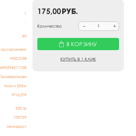
175,00
руб.
1
-
Количество
60
В КОРЗИНУ
й ассортимент
РОССИЯ
КУПИТЬ В 1 КЛИК
4690296011758
Полипропилен
5мм х 250м
9*10,5*9
220
гр
109729
Лентарост