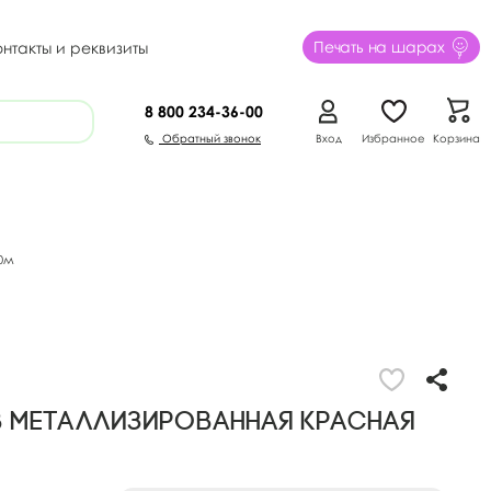
Печать на шарах
онтакты и реквизиты
8 800
234-36-00
Обратный звонок
Вход
Избранное
Корзина
0м
в Металлизированная Красная