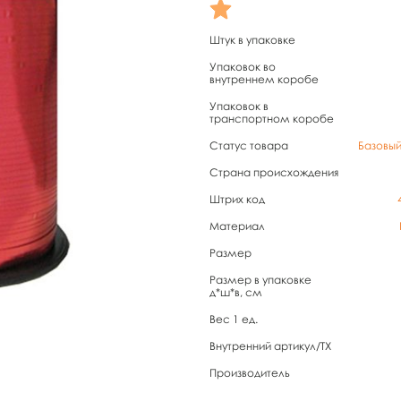
Штук в упаковке
Упаковок во
внутреннем коробе
Упаковок в
транспортном коробе
Статус товара
Базовы
Страна происхождения
Штрих код
Материал
Размер
Размер в упаковке
д*ш*в, см
Вес 1 ед.
Внутренний артикул/TX
Производитель