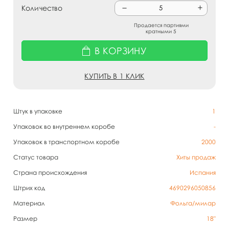
Количество
Продается партиями
кратными 5
В КОРЗИНУ
КУПИТЬ В 1 КЛИК
Штук в упаковке
1
Упаковок во внутреннем коробе
-
Упаковок в транспортном коробе
2000
Статус товара
Хиты продаж
Страна происхождения
Испания
Штрих код
4690296050856
Материал
Фольга/милар
Размер
18"