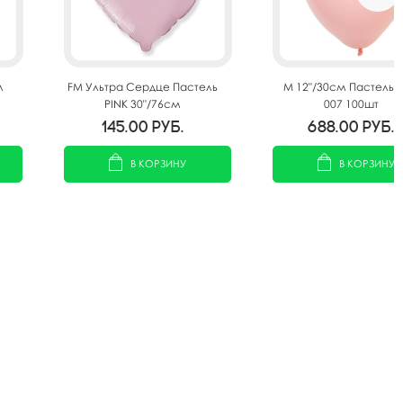
л
FM Ультра Сердце Пастель
M 12"/30см Пастель P
PINK 30"/76см
007 100шт
145.00
руб.
688.00
руб.
В КОРЗИНУ
В КОРЗИНУ