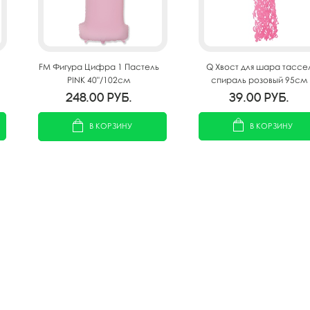
Q Хвост для шара тассе
FM Фигура Цифра 1 Пастель
спираль розовый 95см
PINK 40"/102см
39.00
руб.
248.00
руб.
В КОРЗИНУ
В КОРЗИНУ