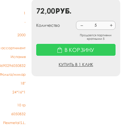
72,00
руб.
1
-
Количество
2000
Продается партиями
кратными 5
й ассортимент
В КОРЗИНУ
Испания
КУПИТЬ В 1 КЛИК
4690296050832
Фольга/милар
18"
24*16*1
10
гр
6050832
Flexmetal S.L.