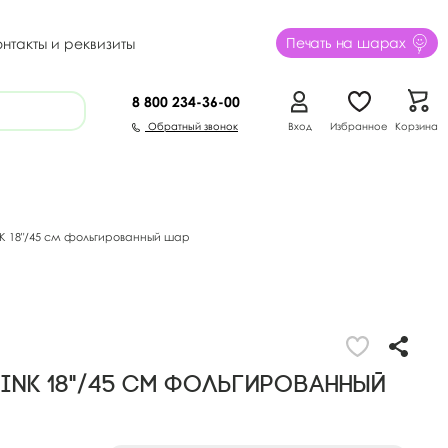
Печать на шарах
онтакты и реквизиты
8 800
234-36-00
Обратный звонок
Вход
Избранное
Корзина
K 18"/45 см фольгированный шар
PINK 18"/45 см фольгированный