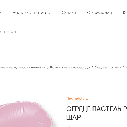
м
Доставка и оплата
Скидки
О компании
К
ные шары для оформителей
/
Фольгированные сердца
/
Сердце Пастель PIN
Flexmetal S.L.
Сердце Пастель 
шар