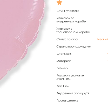
Штук в упаковке
Упаковок во
внутреннем коробе
Упаковок в
транспортном коробе
Статус товара
Базовы
Страна происхождения
Штрих код
Материал
Размер
Размер в упаковке
д*ш*в, см
Вес 1 ед.
Внутренний артикул/TX
Производитель