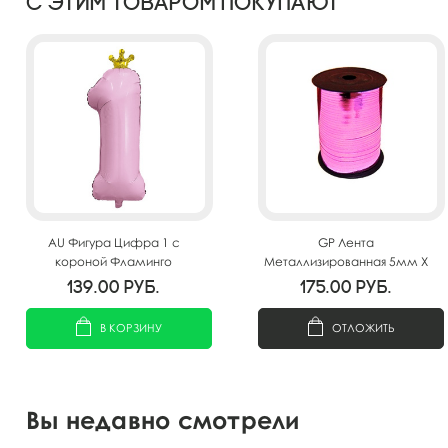
С этим товаром покупают
AU Фигура Цифра 1 с
GP Лента
короной Фламинго
Металлизированная 5мм X
32"/81см
250м Розовая
139.00
руб.
175.00
руб.
В КОРЗИНУ
ОТЛОЖИТЬ
Вы недавно смотрели