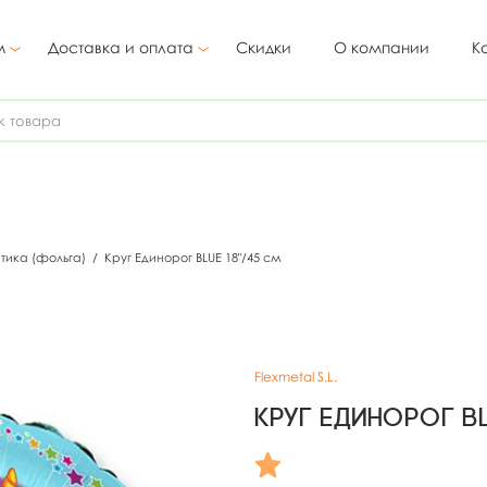
м
Доставка и оплата
Скидки
О компании
К
тика (фольга)
/
Круг Единорог BLUE 18"/45 см
Flexmetal S.L.
Круг Единорог BL