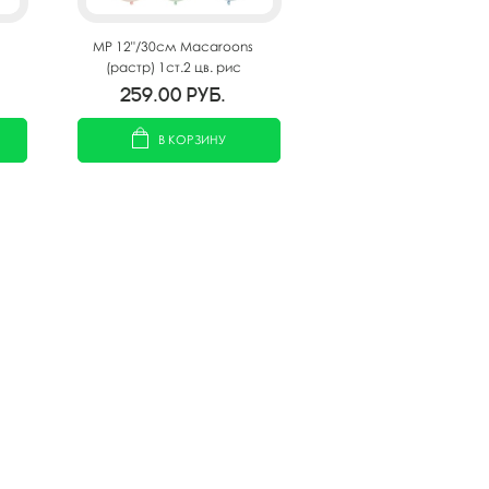
MP 12"/30см Macaroons
(растр) 1ст.2 цв. рис
Волшебные Единороги 25шт
259.00
руб.
В КОРЗИНУ