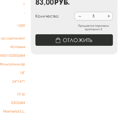
83,00
руб.
1
-
Количество
1500
Продается партиями
кратными 5
й ассортимент
ОТЛОЖИТЬ
Испания
8435102302684
Фольга/милар
18"
24*16*1
10
гр
2302684
Flexmetal S.L.