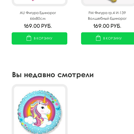
AU Фигура Единорог
FM Фигура гр.4 И-139
66х80см
Волшебный Единорог
голубой 113см X 108см
169.00
руб.
169.00
руб.
В КОРЗИНУ
В КОРЗИНУ
Вы недавно смотрели