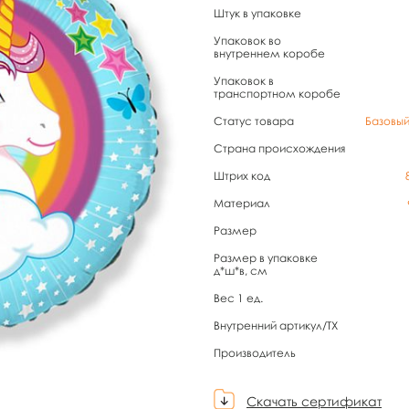
Штук в упаковке
Упаковок во
внутреннем коробе
Упаковок в
транспортном коробе
Статус товара
Базовы
Страна происхождения
Штрих код
Материал
Размер
Размер в упаковке
д*ш*в, см
Вес 1 ед.
Внутренний артикул/TX
Производитель
Скачать сертификат