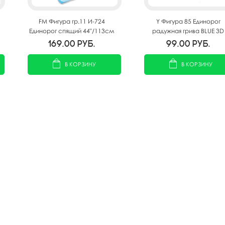
FM Фигура гр.11 И-724
Y Фигура 85 Единорог
Единорог спящий 44"/113см
радужная грива BLUE 3D
57см Х 75см
169.00
руб.
99.00
руб.
В КОРЗИНУ
В КОРЗИНУ