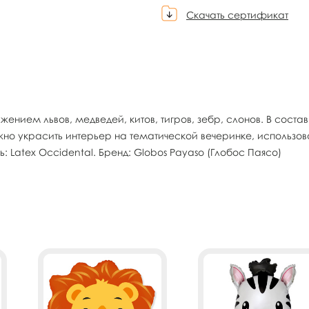
Скачать сертификат
нием львов, медведей, китов, тигров, зебр, слонов. В состав
о украсить интерьер на тематической вечеринке, использова
: Latex Occidental. Бренд: Globos Payaso (Глобос Паясо)