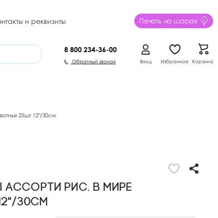
Печать на шарах
онтакты и реквизиты
8 800
234-36-00
Обратный звонок
Вход
Избранное
Корзина
отных 25шт 12"/30см
ассорти рис. В мире
2"/30см