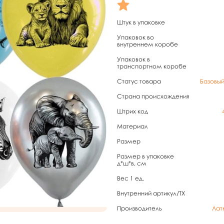
Штук в упаковке
Упаковок во
внутреннем коробе
Упаковок в
транспортном коробе
Статус товара
Базовы
Страна происхождения
Штрих код
Материал
Размер
Размер в упаковке
д*ш*в, см
Вес 1 ед.
Внутренний артикул/TX
Производитель
Лат