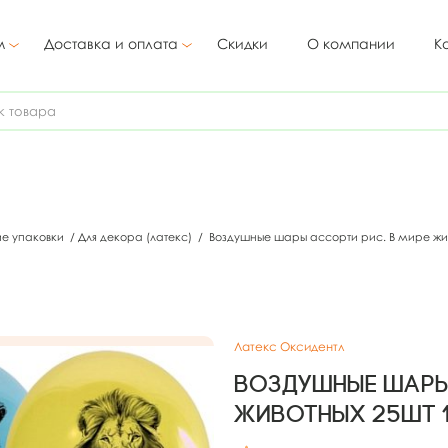
м
Доставка и оплата
Скидки
О компании
К
ие упаковки
/
Для декора (латекс)
/
Воздушные шары ассорти рис. В мире жив
Латекс Оксидентл
Воздушные шары 
животных 25шт 1