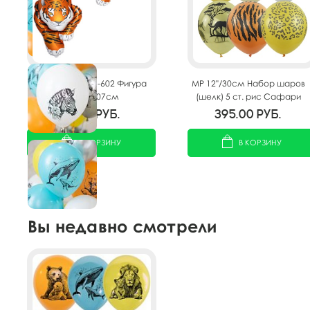
FM Фигура гр.2 И-602 Фигура
MP 12"/30см Набор шаров
Тигр 42"/107см
(шелк) 5 ст. рис Сафари
25шт
169.00
руб.
395.00
руб.
В КОРЗИНУ
В КОРЗИНУ
Вы недавно смотрели