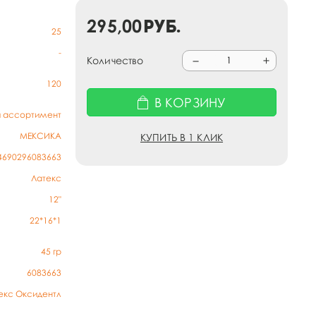
295,00
руб.
25
-
Количество
120
В КОРЗИНУ
й ассортимент
МЕКСИКА
КУПИТЬ В 1 КЛИК
4690296083663
Латекс
12"
22*16*1
45
гр
6083663
екс Оксидентл