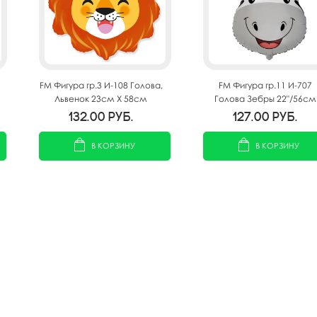
FM Фигура гр.3 И-108 Голова,
FM Фигура гр.11 И-707
Львенок 23см X 58см
Голова Зебры 22"/56см
132.00
руб.
127.00
руб.
В КОРЗИНУ
В КОРЗИНУ