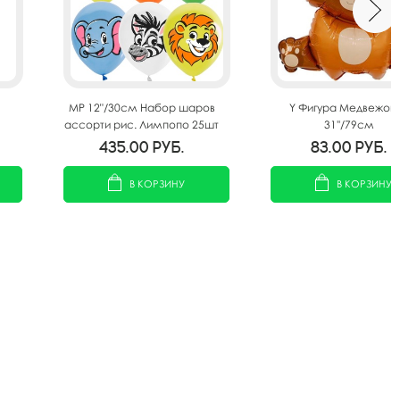
MP 12"/30см Набор шаров
Y Фигура Медвежон
ассорти рис. Лимпопо 25шт
31''/79см
435.00
руб.
83.00
руб.
В КОРЗИНУ
В КОРЗИНУ