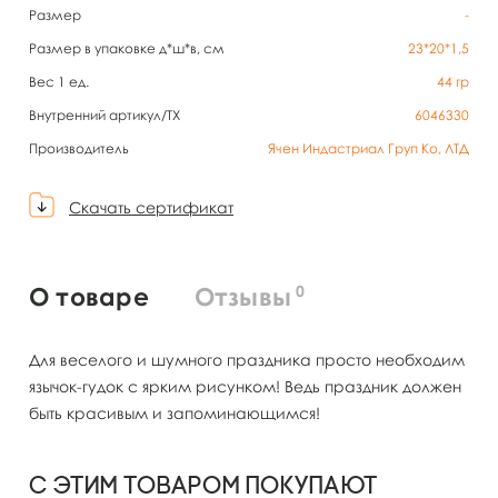
Размер
-
Размер в упаковке д*ш*в, см
23*20*1,5
Вес 1 ед.
44
гр
Внутренний артикул/TX
6046330
Производитель
Ячен Индастриал Груп Ко, ЛТД
Скачать сертификат
0
О товаре
Отзывы
Для веселого и шумного праздника просто необходим
язычок-гудок с ярким рисунком! Ведь праздник должен
быть красивым и запоминающимся!
С этим товаром покупают