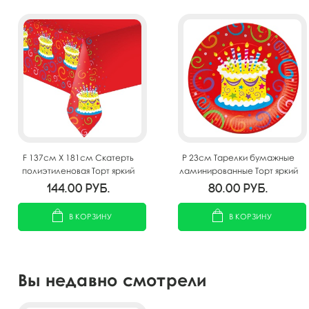
F 137см X 181см Скатерть
P 23см Тарелки бумажные
полиэтиленовая Торт яркий
ламинированные Торт яркий
6шт
144.00
руб.
80.00
руб.
В КОРЗИНУ
В КОРЗИНУ
Вы недавно смотрели