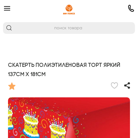
Скатерть полиэтиленовая Торт яркий
137см х 181см