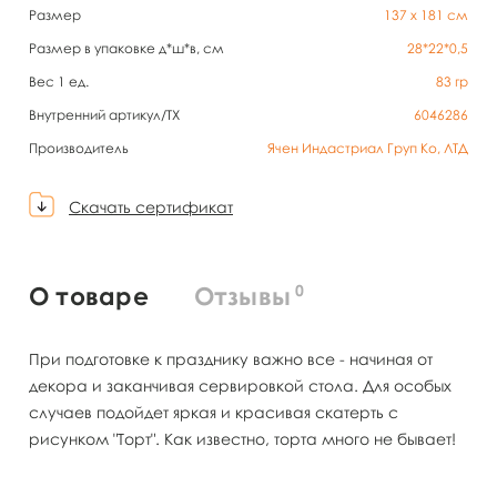
Размер
137 х 181 см
Размер в упаковке д*ш*в, см
28*22*0,5
Вес 1 ед.
83
гр
Внутренний артикул/TX
6046286
Производитель
Ячен Индастриал Груп Ко, ЛТД
Скачать сертификат
0
О товаре
Отзывы
При подготовке к празднику важно все - начиная от
декора и заканчивая сервировкой стола. Для особых
случаев подойдет яркая и красивая скатерть с
рисунком "Торт". Как известно, торта много не бывает!