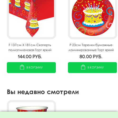
F 137см X 181см Скатерть
P 23см Тарелки бумажные
полиэтиленовая Торт яркий
ламинированные Торт яркий
6шт
144.00
руб.
80.00
руб.
В КОРЗИНУ
В КОРЗИНУ
Вы недавно смотрели