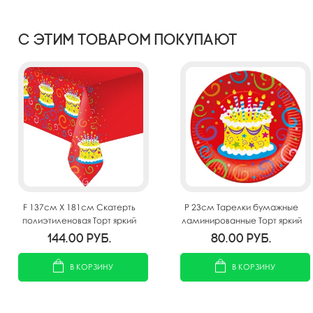
С этим товаром покупают
F 137см X 181см Скатерть
P 23см Тарелки бумажные
полиэтиленовая Торт яркий
ламинированные Торт яркий
6шт
144.00
руб.
80.00
руб.
В КОРЗИНУ
В КОРЗИНУ