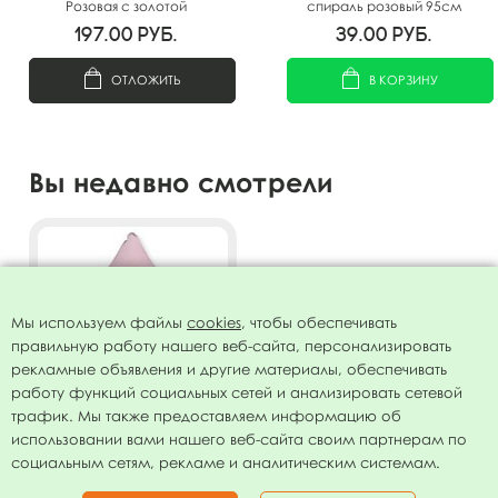
Розовая с золотой
спираль розовый 95см
полосой(Москва) А0547
197.00
руб.
39.00
руб.
ОТЛОЖИТЬ
В КОРЗИНУ
Вы недавно смотрели
Мы используем файлы
cookies
, чтобы обеспечивать
правильную работу нашего веб-сайта, персонализировать
рекламные объявления и другие материалы, обеспечивать
работу функций социальных сетей и анализировать сетевой
трафик. Мы также предоставляем информацию об
использовании вами нашего веб-сайта своим партнерам по
FM Звезда градиент PINK
социальным сетям, рекламе и аналитическим системам.
18"/45 см
72.00
руб.