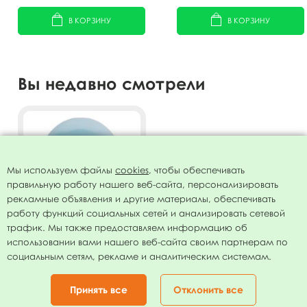
В КОРЗИНУ
В КОРЗИНУ
Вы недавно смотрели
Мы используем файлы
cookies
, чтобы обеспечивать
правильную работу нашего веб-сайта, персонализировать
рекламные объявления и другие материалы, обеспечивать
работу функций социальных сетей и анализировать сетевой
трафик. Мы также предоставляем информацию об
использовании вами нашего веб-сайта своим партнерам по
Воздушный шар 5"/13см
социальным сетям, рекламе и аналитическим системам.
Декоратор SKY BLUE 042
100шт
236.00
руб.
Принять все
Отклонить все
В КОРЗИНУ