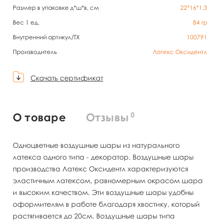
Размер в упаковке д*ш*в, см
22*16*1,3
Вес 1 ед.
84
гр
Внутренний артикул/TX
100791
Производитель
Латекс Оксидентл
Скачать сертификат
0
О товаре
Отзывы
Одноцветные воздушные шары из натурального
латекса одного типа - декоратор. Воздушные шары
производства Латекс Оксидентл характеризуются
эластичным латексом, равномерным окрасом шара
и высоким качеством. Эти воздушные шары удобны
оформителям в работе благодаря хвостику, который
растягивается до 20см. Воздушные шары типа