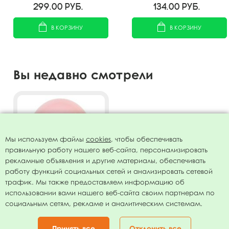
299.00
руб.
134.00
руб.
В КОРЗИНУ
В КОРЗИНУ
Вы недавно смотрели
Мы используем файлы
cookies
, чтобы обеспечивать
правильную работу нашего веб-сайта, персонализировать
рекламные объявления и другие материалы, обеспечивать
работу функций социальных сетей и анализировать сетевой
трафик. Мы также предоставляем информацию об
использовании вами нашего веб-сайта своим партнерам по
Воздушный шар 5"/13см
социальным сетям, рекламе и аналитическим системам.
Пастель PINK 007 100шт
248.00
руб.
Принять все
Отклонить все