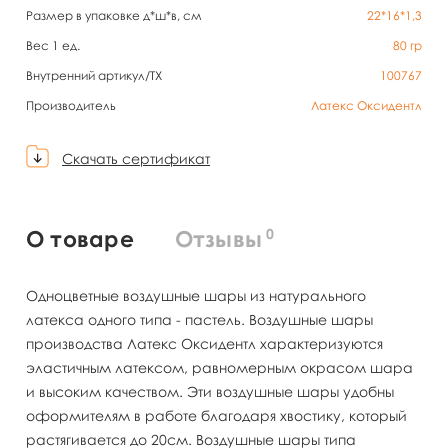
Размер в упаковке д*ш*в, см
22*16*1,3
Вес 1 ед.
80
гр
Внутренний артикул/TX
100767
Производитель
Латекс Оксидентл
Скачать сертификат
0
О товаре
Отзывы
Одноцветные воздушные шары из натурального
латекса одного типа - пастель. Воздушные шары
производства Латекс Оксидентл характеризуются
эластичным латексом, равномерным окрасом шара
и высоким качеством. Эти воздушные шары удобны
оформителям в работе благодаря хвостику, который
растягивается до 20см. Воздушные шары типа