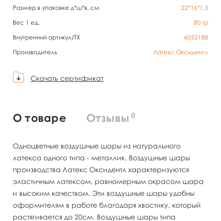
Размер в упаковке д*ш*в, см
22*16*1,3
Вес 1 ед.
80
гр
Внутренний артикул/TX
6052188
Производитель
Латекс Оксидентл
Скачать сертификат
0
О товаре
Отзывы
Одноцветные воздушные шары из натурального
латекса одного типа - металлик. Воздушные шары
производства Латекс Оксидентл характеризуются
эластичным латексом, равномерным окрасом шара
и высоким качеством. Эти воздушные шары удобны
оформителям в работе благодаря хвостику, который
растягивается до 20см. Воздушные шары типа