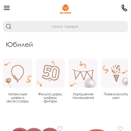
Юбилей
Латексные
Фольга шары,
Украшение
Пневмохлопу
шары и
цифры,
помещения
шки
аксессуары
фигуры