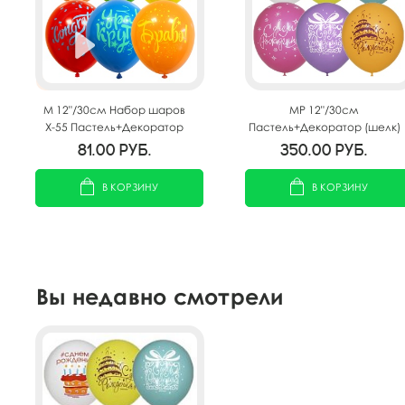
M 12"/30см Набор шаров
MP 12"/30см
Х-55 Пастель+Декоратор
Пастель+Декоратор (шелк)
(шелк) 2 ст. рис Праздничная
ассорти рис Букет шаров
81.00
руб.
350.00
руб.
тематика 5шт
День Рождения 25шт
В КОРЗИНУ
В КОРЗИНУ
Вы недавно смотрели