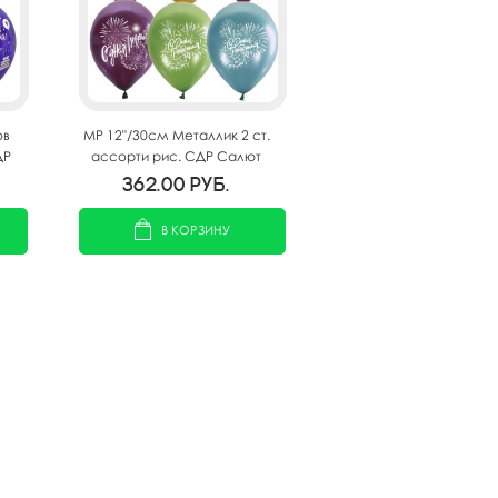
ов
MP 12"/30см Металлик 2 ст.
ДР
ассорти рис. СДР Салют
25шт
362.00
руб.
В КОРЗИНУ