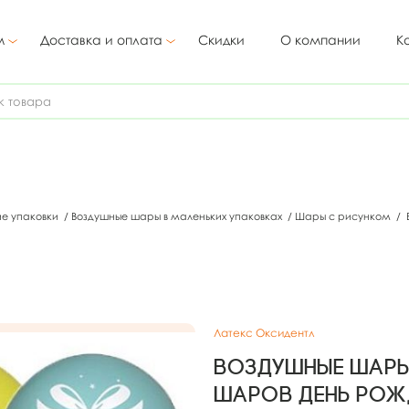
м
Доставка и оплата
Скидки
О компании
К
ие упаковки
/
Воздушные шары в маленьких упаковках
/
Шары с рисунком
/
Латекс Оксидентл
Воздушные шары 
шаров День Рожд