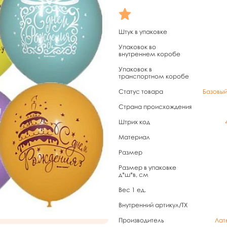
Штук в упаковке
Упаковок во
внутреннем коробе
Упаковок в
транспортном коробе
Статус товара
Базовы
Страна происхождения
Штрих код
Материал
Размер
Размер в упаковке
д*ш*в, см
Вес 1 ед.
Внутренний артикул/TX
Производитель
Лат