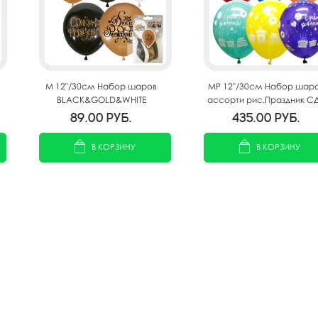
M 12"/30см Набор шаров
MP 12"/30см Набор шар
BLACK&GOLD&WHITE
ассорти рис.Праздник С
ассорти рис С Днем
25шт
89.00
руб.
435.00
руб.
рождения 5шт
В КОРЗИНУ
В КОРЗИНУ