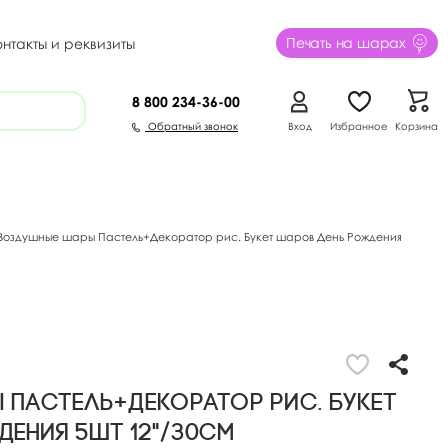
Печать на шарах
онтакты и реквизиты
8 800
234-36-00
Обратный звонок
Вход
Избранное
Корзина
Воздушные шары Пастель+Декоратор рис. Букет шаров День Рождения
Пастель+Декоратор рис. Букет
ения 5шт 12"/30см