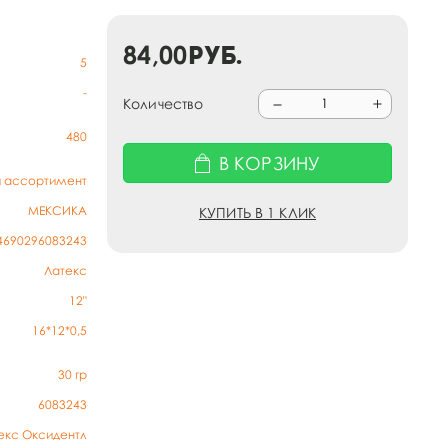
84,00
руб.
5
-
Количество
480
В КОРЗИНУ
й ассортимент
МЕКСИКА
КУПИТЬ В 1 КЛИК
4690296083243
Латекс
12"
16*12*0,5
30
гр
6083243
екс Оксидентл