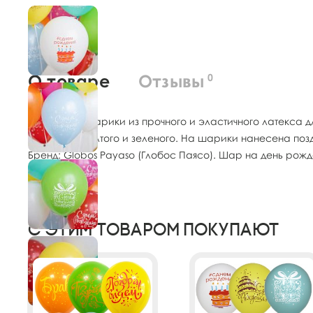
О товаре
Отзывы
0
Воздушные шарики из прочного и эластичного латекса дл
красного, желтого и зеленого. На шарики нанесена поздр
Бренд: Globos Payaso (Глобос Паясо). Шар на день рож
С этим товаром покупают