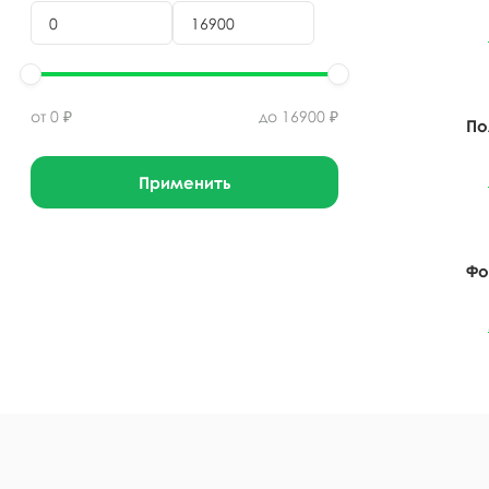
от
0
₽
до
16900
₽
По
Применить
Фо