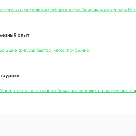
Интервью с московским оформителем Осиповым Максимом Ген
лезный опыт
Большие фигуры: быстро, легко, прибыльно!
тоуроки:
Мастер-класс по созданию большого снеговика из воздушных ша