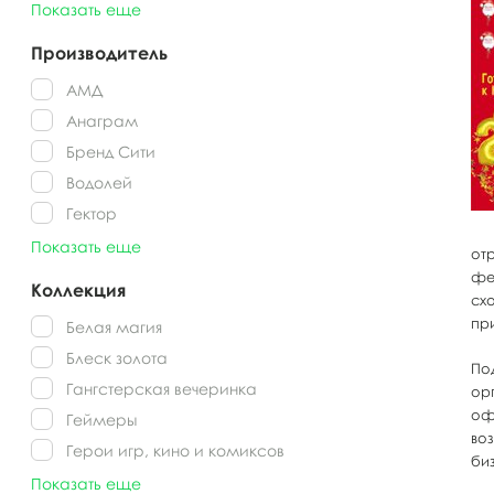
Показать еще
Производитель
АМД
Анаграм
Бренд Сити
Водолей
Гектор
Показать еще
от
фе
Коллекция
сх
при
Белая магия
Блеск золота
По
Гангстерская вечеринка
ор
оф
Геймеры
во
Герои игр, кино и комиксов
би
Показать еще