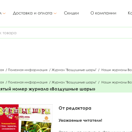
м
Доставка и оплата
Скидки
О компании
К
ная
/
Полезная информация
/
Журнал "Воздушные шары"
/
Наши журналы Во
ная
/
Полезная информация
/
Журнал "Воздушные шары"
/
Наши журналы Во
ятый номер журнала «Воздушные шары»
От редактора
Уважаемые читатели!