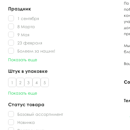
По
Праздник
по
ко
1 сентября
уч
8 Марта
до
пр
9 Мая
23 февраля
Мы
Болеем за наших!
бл
Показать еще
Ва
Штук в упаковке
Со
1
2
3
4
5
Показать еще
Те
Статус товара
Базовый ассортимент
Новинка