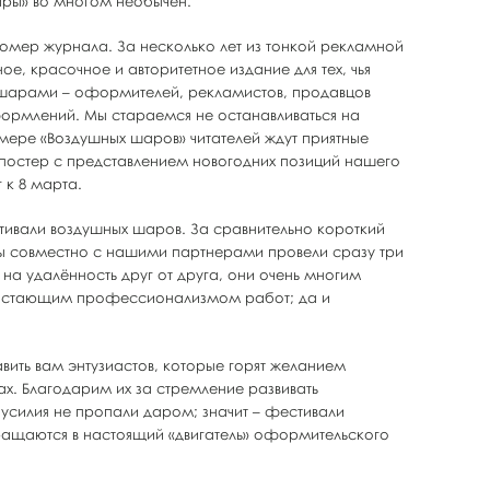
ры» во многом необычен.
номер журнала. За несколько лет из тонкой рекламной
е, красочное и авторитетное издание для тех, чья
 шарами – оформителей, рекламистов, продавцов
ормлений. Мы стараемся не останавливаться на
омере «Воздушных шаров» читателей ждут приятные
 постер с представлением новогодних позиций нашего
 к 8 марта.
стивали воздушных шаров. За сравнительно короткий
 мы совместно с нашими партнерами провели сразу три
на удалённость друг от друга, они очень многим
растающим профессионализмом работ; да и
вить вам энтузиастов, которые горят желанием
х. Благодарим их за стремление развивать
усилия не пропали даром; значит – фестивали
ращаются в настоящий «двигатель» оформительского