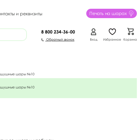
Печать на шарах
онтакты и реквизиты
8 800
234-36-00
Обратный звонок
Вход
Избранное
Корзина
здушные шары №10
здушные шары №10