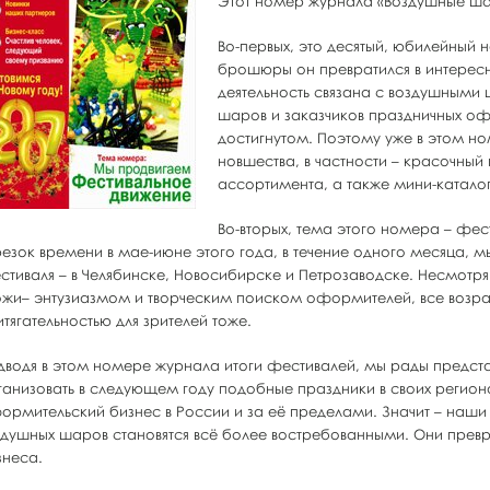
Этот номер журнала «Воздушные ша
Во-первых, это десятый, юбилейный 
брошюры он превратился в интересно
деятельность связана с воздушными
шаров и заказчиков праздничных оф
достигнутом. Поэтому уже в этом н
новшества, в частности – красочный
ассортимента, а также мини-каталог
Во-вторых, тема этого номера – фе
резок времени в мае-июне этого года, в течение одного месяца,
стиваля – в Челябинске, Новосибирске и Петрозаводске. Несмотря 
ожи– энтузиазмом и творческим поиском оформителей, все воз
тягательностью для зрителей тоже.
дводя в этом номере журнала итоги фестивалей, мы рады предста
ганизовать в следующем году подобные праздники в своих региона
ормительский бизнес в России и за её пределами. Значит – наши 
здушных шаров становятся всё более востребованными. Они прев
знеса.