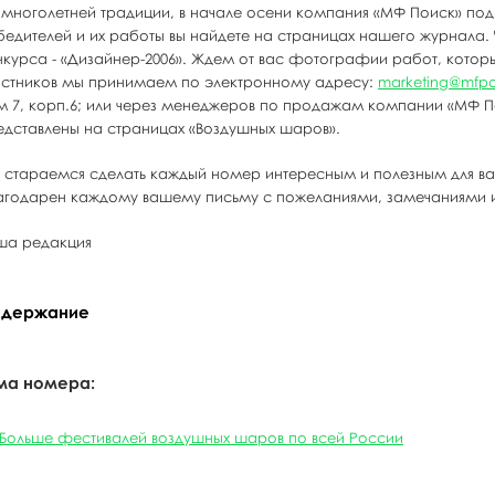
 многолетней традиции, в начале осени компания «МФ Поиск» под
бедителей и их работы вы найдете на страницах нашего журнала. Ч
нкурса - «Дизайнер-2006». Ждем от вас фотографии работ, которы
астников мы принимаем по электронному адресу:
marketing@mfpoi
м 7, корп.6; или через менеджеров по продажам компании «МФ По
едставлены на страницах «Воздушных шаров».
 стараемся сделать каждый номер интересным и полезным для вас
агодарен каждому вашему письму с пожеланиями, замечаниями и
ша редакция
держание
ма номера:
Больше фестивалей воздушных шаров по всей России