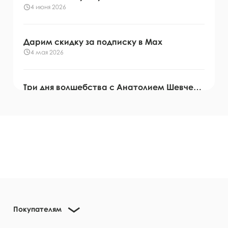
4 июня 2026
Дарим скидку за подписку в Мах
4 мая 2026
Три дня волшебства с Анатолием Шевченко
4 мая 2026
Эфиры с Анатолием Шевченко в апреле
24 апреля 2026
Как мы работаем в майские праздники
24 апреля 2026
Покупателям
Мы теперь в МАХ