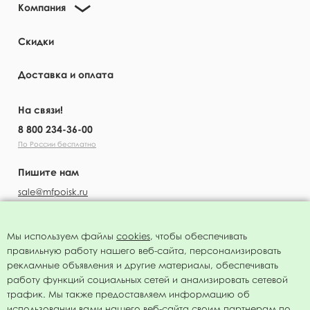
Компания
23 марта 2026
Скидки
Расписание прямых эфиров в марте
17 марта 2026
Доставка и оплата
На связи!
Печать на шарах по суперцене!
8 800 234-36-00
17 марта 2026
По России бесплатно
Пишите нам
Итоги прямых эфиров в феврале
5 марта 2026
sale@mfpoisk.ru
Мы используем файлы
cookies
, чтобы обеспечивать
Новинки печати на шарах
правильную работу нашего веб-сайта, персонализировать
УЗНАВАЙТЕ ПЕРВЫМИ О НОВОСТЯХ
5 марта 2026
рекламные объявления и другие материалы, обеспечивать
работу функций социальных сетей и анализировать сетевой
трафик. Мы также предоставляем информацию об
График работы на 23 февраля и 8 марта!
использовании вами нашего веб-сайта своим партнерам по