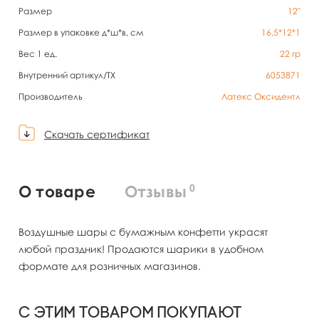
Размер
12"
Размер в упаковке д*ш*в, см
16,5*12*1
Вес 1 ед.
22
гр
Внутренний артикул/TX
6053871
Производитель
Латекс Оксидентл
Скачать сертификат
0
О товаре
Отзывы
Воздушные шары с бумажным конфетти украсят
любой праздник! Продаются шарики в удобном
формате для розничных магазинов.
С этим товаром покупают