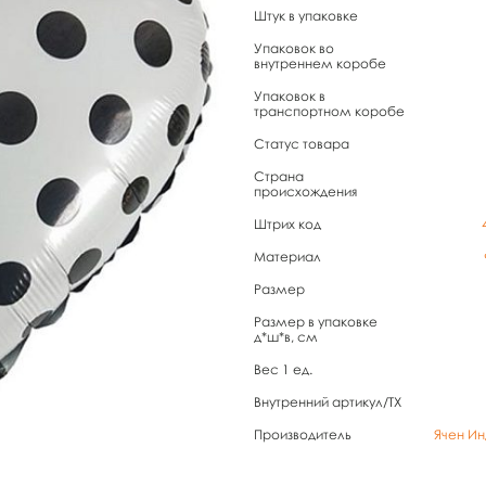
Штук в упаковке
Упаковок во
внутреннем коробе
Упаковок в
транспортном коробе
Статус товара
Страна
происхождения
Штрих код
Материал
Размер
Размер в упаковке
д*ш*в, см
Вес 1 ед.
Внутренний артикул/TX
Производитель
Ячен Ин