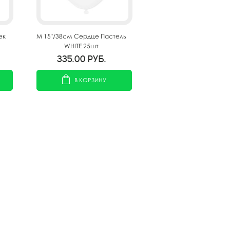
ек
M 15"/38см Сердце Пастель
WHITE 25шт
335.00
руб.
В КОРЗИНУ