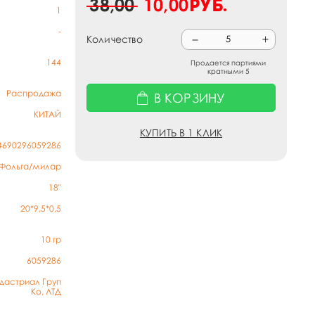
38,00
10,00
руб.
1
-
Количество
144
Продается партиями
кратными 5
Распродажа
В КОРЗИНУ
КИТАЙ
КУПИТЬ В 1 КЛИК
4690296059286
Фольга/милар
18"
20*9,5*0,5
10
гр
6059286
дастриал Груп
Ко, ЛТД