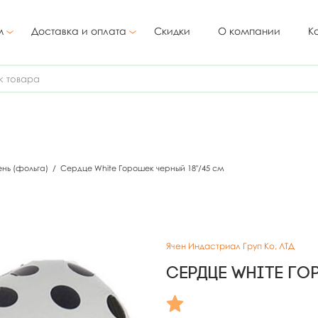
м
Доставка и оплата
Скидки
О компании
К
ень (фольга)
/
Сердце White Горошек черный 18"/45 см
Ячен Индастриал Груп Ко, ЛТД
Сердце White Го