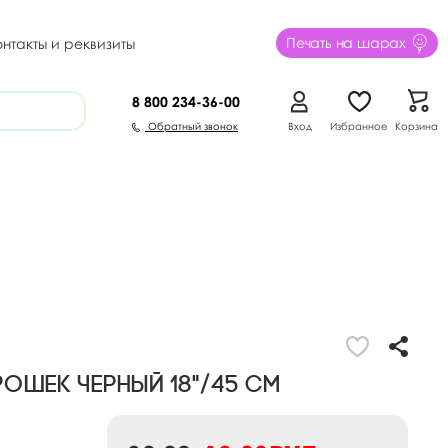
Печать на шарах
онтакты и реквизиты
8 800
234-36-00
Обратный звонок
Вход
Избранное
Корзина
рошек черный 18"/45 см