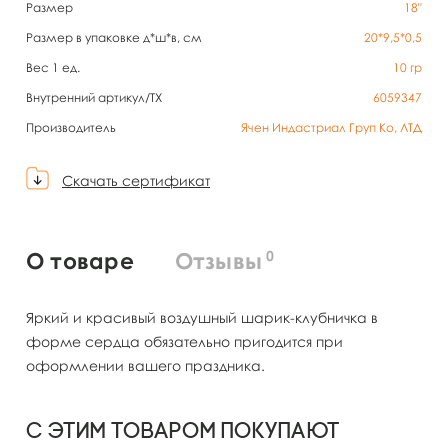
Размер
18"
Размер в упаковке д*ш*в, см
20*9,5*0,5
Вес 1 ед.
10
гр
Внутренний артикул/TX
6059347
Производитель
Ячен Индастриал Груп Ко, ЛТД
Скачать сертификат
0
О товаре
Отзывы
Яркий и красивый воздушный шарик-клубничка в
форме сердца обязательно пригодится при
оформлении вашего праздника.
С этим товаром покупают