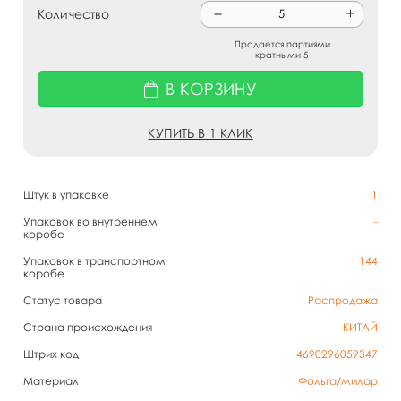
Количество
Продается партиями
кратными 5
В КОРЗИНУ
КУПИТЬ В 1 КЛИК
Штук в упаковке
1
Упаковок во внутреннем
-
коробе
Упаковок в транспортном
144
коробе
Статус товара
Распродажа
Страна происхождения
КИТАЙ
Штрих код
4690296059347
Материал
Фольга/милар