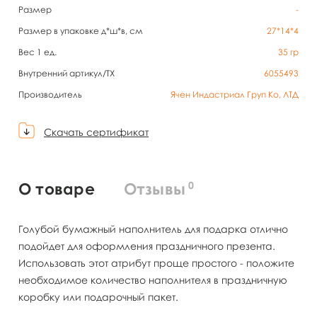
Размер
-
Размер в упаковке д*ш*в, см
27*14*4
Вес 1 ед.
35
гр
Внутренний артикул/TX
6055493
Производитель
Ячен Индастриал Груп Ко, ЛТД
Скачать сертификат
0
О товаре
Отзывы
Голубой бумажный наполнитель для подарка отлично
подойдет для оформления праздничного презента.
Использовать этот атрибут проще простого - положите
необходимое количество наполнителя в праздничную
коробку или подарочный пакет.