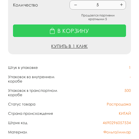
Количество
Продается партиями
кратными 5
В КОРЗИНУ
КУПИТЬ В 1 КЛИК
Штук в упаковке
1
Упаковок во внутреннем
-
коробе
Упаковок в транспортном
500
коробе
Статус товара
Распродажа
Страна происхождения
КИТАЙ
Штрих код
4690296057534
Материал
Фольга/милар