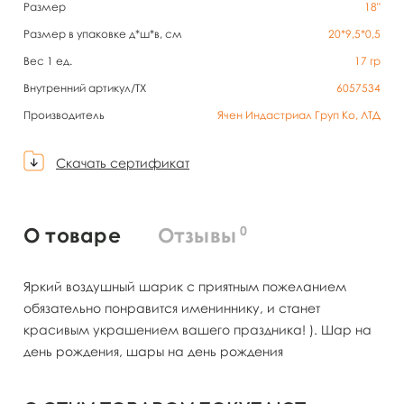
Размер
18"
Размер в упаковке д*ш*в, см
20*9,5*0,5
Вес 1 ед.
17
гр
Внутренний артикул/TX
6057534
Производитель
Ячен Индастриал Груп Ко, ЛТД
Скачать сертификат
0
О товаре
Отзывы
Яркий воздушный шарик с приятным пожеланием
обязательно понравится имениннику, и станет
красивым украшением вашего праздника! ). Шар на
день рождения, шары на день рождения