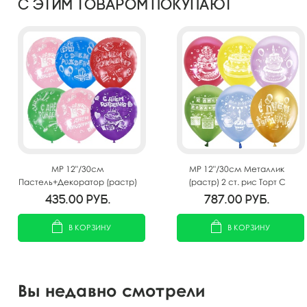
С этим товаром покупают
MP 12"/30см
MP 12"/30см Металлик
Пастель+Декоратор (растр)
(растр) 2 ст. рис Торт С
5 ст. рис С Днем Рождения
Днем Рождения 50шт
435.00
руб.
787.00
руб.
25шт
В КОРЗИНУ
В КОРЗИНУ
Вы недавно смотрели