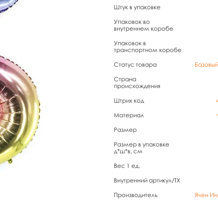
Штук в упаковке
Упаковок во
внутреннем коробе
Упаковок в
транспортном коробе
Статус товара
Базовы
Страна
происхождения
Штрих код
Материал
Размер
Размер в упаковке
д*ш*в, см
Вес 1 ед.
Внутренний артикул/TX
Производитель
Ячен Ин