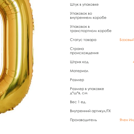
Штук в упаковке
Упаковок во
внутреннем коробе
Упаковок в
транспортном коробе
Статус товара
Базовы
Страна
происхождения
Штрих код
Материал
Размер
Размер в упаковке
д*ш*в, см
Вес 1 ед.
Внутренний артикул/TX
Производитель
Ячен Ин