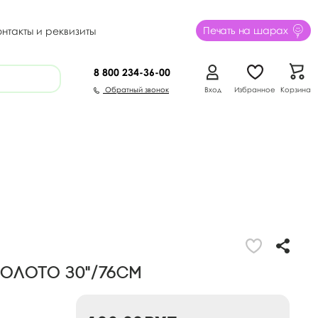
Печать на шарах
онтакты и реквизиты
8 800
234-36-00
Обратный звонок
Вход
Избранное
Корзина
золото 30"/76см