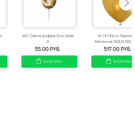
а
MС Свеча Цифра 5см Gold
M 14"/35см Преми
0
Металлик GOLD 025 5
55.00
руб.
517.00
руб.
В КОРЗИНУ
В КОРЗИНУ