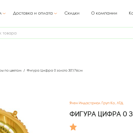
м
Доставка и оплата
Скидки
О компании
К
ы по цветам
/
Фигура Цифра 0 золото 30"/76см
Ячен Индастриал Груп Ко, ЛТД
Фигура Цифра 0 