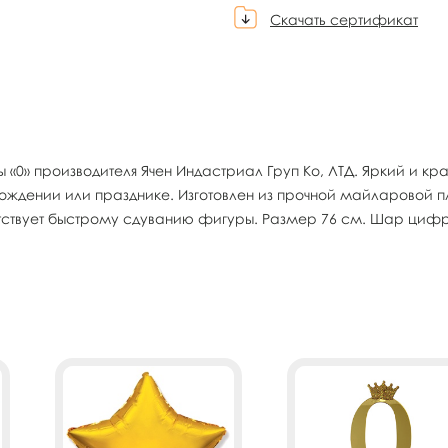
Скачать сертификат
«0» производителя Ячен Индастриал Груп Ко, ЛТД. Яркий и к
ождении или празднике. Изготовлен из прочной майларовой п
пятствует быстрому сдуванию фигуры. Размер 76 см. Шар 