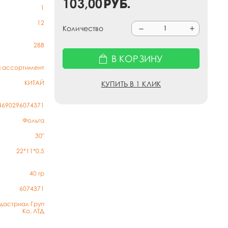
103,00
руб.
1
12
Количество
288
В КОРЗИНУ
й ассортимент
КИТАЙ
КУПИТЬ В 1 КЛИК
4690296074371
Фольга
30"
22*11*0,5
40
гр
6074371
дастриал Груп
Ко, ЛТД